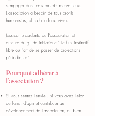
s'engager dans ce-s projet-s merveilleux.
L'association a besoin de tous profils
humanistes, afin de la faire vivre.
Jessica, présidente de l'association et
auteure du guide initiatique " Le flux instinctif
libre ou l'art de se passer de protections
périodiques"
Pourquoi adhérer à
l'association ?
Si vous sentez l'envie , si vous avez l'élan
de faire, d'agir et contribuer au
développement de l'association, au bien
être et à l'éducation génésique, changer les
mentalités autour du genre ou tout