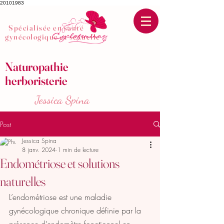
20101983
Spécialisée en santé
gynécologique et sexuelle
Naturopathie
herboristerie
Jessica Spina
Post
Jessica Spina
8 janv. 2024
1 min de lecture
Endométriose et solutions
naturelles
L’endométriose est une maladie 
gynécologique chronique définie par la 